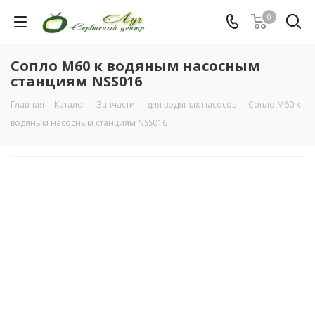
0
Сопло М60 к водяным насосным
станциям NSS016
Главная
-
Каталог
-
Запчасти
-
для водяных насосов
-
Сопло М60 к
водяным насосным станциям NSS016