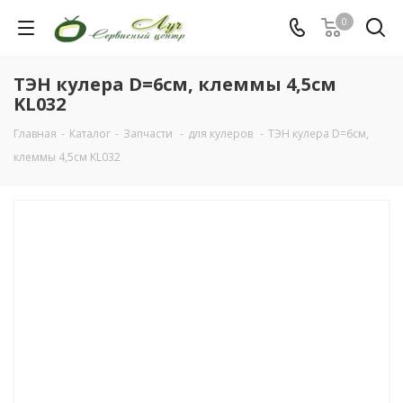
0
ТЭН кулера D=6см, клеммы 4,5см
KL032
Главная
-
Каталог
-
Запчасти
-
для кулеров
-
ТЭН кулера D=6см,
клеммы 4,5см KL032