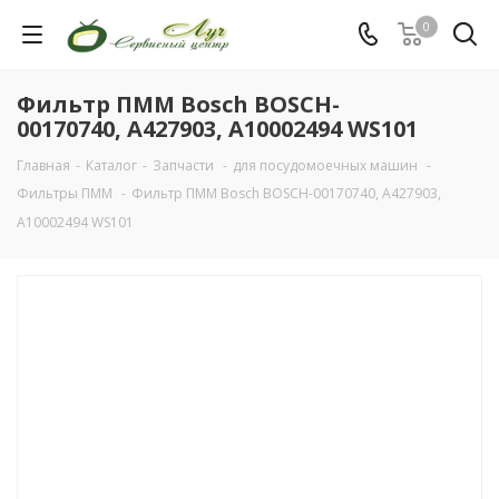
0
Фильтр ПММ Bosch BOSCH-
00170740, A427903, A10002494 WS101
Главная
-
Каталог
-
Запчасти
-
для посудомоечных машин
-
Фильтры ПММ
-
Фильтр ПММ Bosch BOSCH-00170740, A427903,
A10002494 WS101