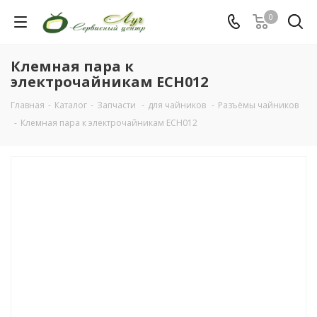
0
Клемная пара к
электрочайникам ECH012
Главная
-
Каталог
-
Запчасти
-
для чайников
-
Разъёмы чайников
-
Клемная пара к электрочайникам ECH012