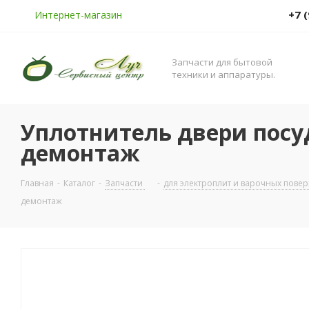
+7 
Интернет-магазин
Запчасти для бытовой
техники и аппаратуры.
Уплотнитель двери пос
демонтаж
Главная
-
Каталог
-
Запчасти
-
для электроплит и варочных пове
демонтаж