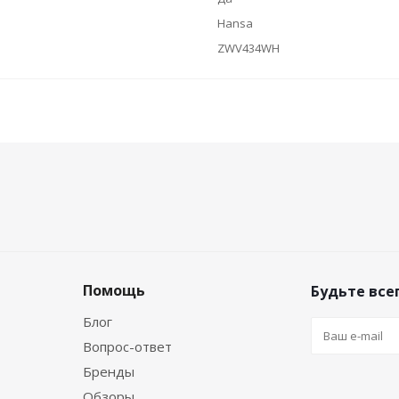
Hansa
ZWV434WH
Помощь
Будьте всег
Блог
Вопрос-ответ
Бренды
Обзоры