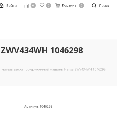
Корзина
Войти
Поиск
0
0
0
 ZWV434WH 1046298
отнитель двери посудомоечной машины Hansa ZWV434WH 1046298
Артикул:
1046298