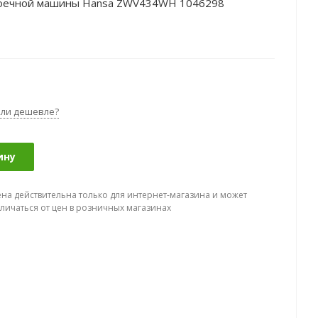
моечной машины Hansa ZWV434WH 1046298
ли дешевле?
ину
ена действительна только для интернет-магазина и может
тличаться от цен в розничных магазинах