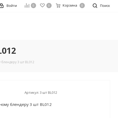
Корзина
Войти
Поиск
0
0
0
L012
 блендеру 3 шт BL012
Артикул:
3 шт BL012
ному блендеру 3 шт BL012