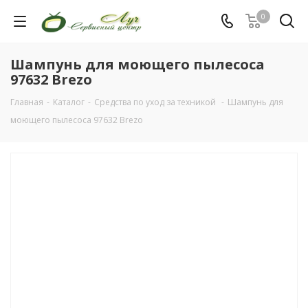
0
Шампунь для моющего пылесоса
97632 Brezo
Главная
-
Каталог
-
Средства по уход за техникой
-
Шампунь для
моющего пылесоса 97632 Brezo