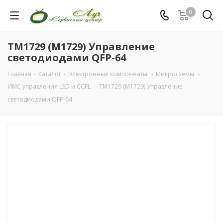
0
TM1729 (M1729) Управление
светодиодами QFP-64
Главная
-
Каталог
-
Электронные компоненты
-
Микросхемы
-
ИМС управления LED и CCFL
-
TM1729 (M1729) Управление
светодиодами QFP-64