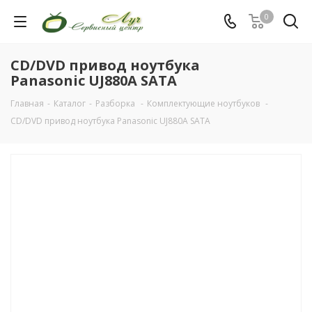
0
СD/DVD привод ноутбука
Panasonic UJ880A SATA
Главная
-
Каталог
-
Разборка
-
Комплектующие ноутбуков
-
СD/DVD привод ноутбука Panasonic UJ880A SATA