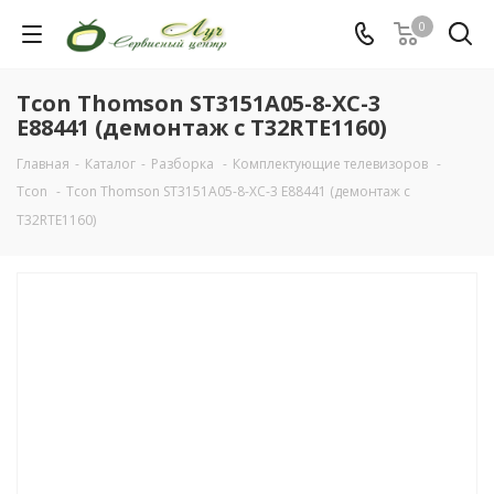
0
Tcon Thomson ST3151A05-8-XC-3
E88441 (демонтаж с T32RTE1160)
Главная
-
Каталог
-
Разборка
-
Комплектующие телевизоров
-
Tcon
-
Tcon Thomson ST3151A05-8-XC-3 E88441 (демонтаж с
T32RTE1160)