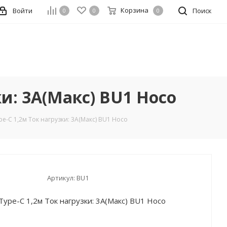
Корзина
Войти
Поиск
0
0
0
и: 3А(Макс) BU1 Hoco
e-C 1,2м Ток нагрузки: 3А(Макс) BU1 Hoco
Артикул:
BU1
ype-C 1,2м Ток нагрузки: 3А(Макс) BU1 Hoco