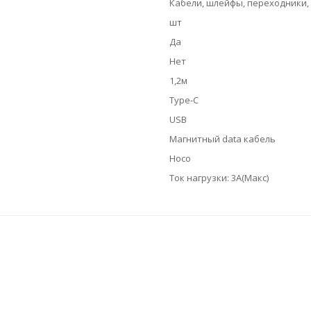
Кабели, шлейфы, переходники, 
шт
Да
Нет
1,2м
Type-C
USB
Магнитный data кабель
Hoco
Ток нагрузки: 3А(Макс)