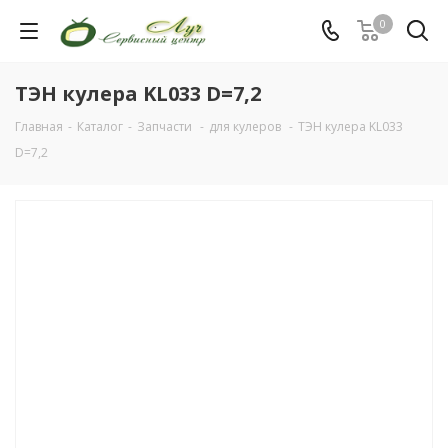
0
ТЭН кулера KL033 D=7,2
Главная
-
Каталог
-
Запчасти
-
для кулеров
-
ТЭН кулера KL033
D=7,2