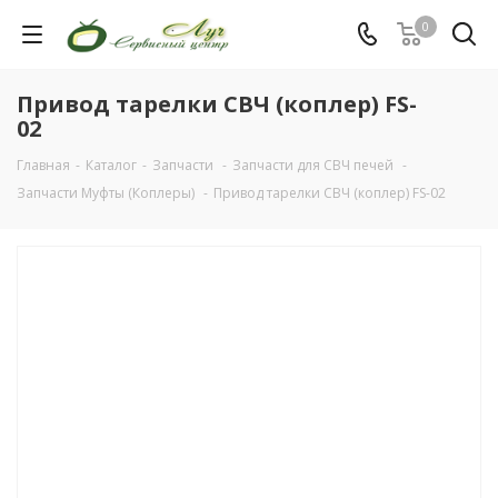
0
Привод тарелки СВЧ (коплер) FS-
02
Главная
-
Каталог
-
Запчасти
-
Запчасти для СВЧ печей
-
Запчасти Муфты (Коплеры)
-
Привод тарелки СВЧ (коплер) FS-02