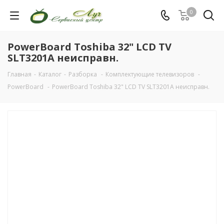
0
PowerBoard Toshiba 32" LCD TV
SLT3201A неисправн.
Главная
-
Каталог
-
Разборка
-
Комплектующие телевизоров
-
PowerBoard
-
PowerBoard Toshiba 32" LCD TV SLT3201A неисправн.