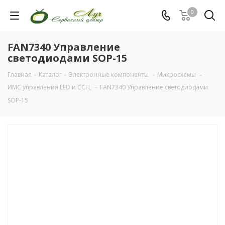
0
FAN7340 Управление
светодиодами SOP-15
Главная
-
Каталог
-
Электронные компоненты
-
Микросхемы
-
ИМС управления LED и CCFL
-
FAN7340 Управление светодиодами
SOP-15