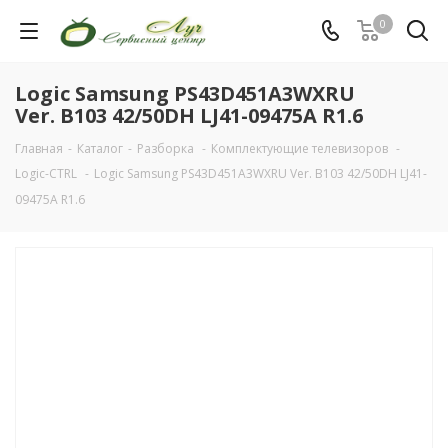
0
Logic Samsung PS43D451A3WXRU
Ver. B103 42/50DH LJ41-09475A R1.6
Главная
-
Каталог
-
Разборка
-
Комплектующие телевизоров
-
Logic-CTRL
-
Logic Samsung PS43D451A3WXRU Ver. B103 42/50DH LJ41-
09475A R1.6