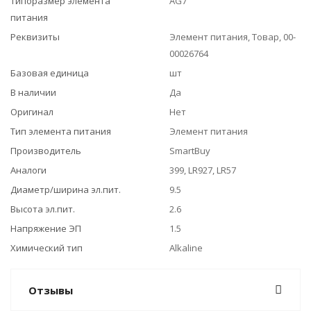
Типоразмер элемента
AG7
питания
Реквизиты
Элемент питания, Товар, 00-
00026764
Базовая единица
шт
В наличии
Да
Оригинал
Нет
Тип элемента питания
Элемент питания
Производитель
SmartBuy
Аналоги
399, LR927, LR57
Диаметр/ширина эл.пит.
9.5
Высота эл.пит.
2.6
Напряжение ЭП
1.5
Химический тип
Alkaline
Отзывы