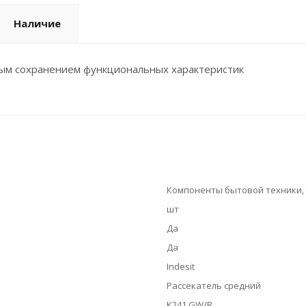
Наличие
ным сохранением функциональных характеристик
Компоненты бытовой техники, Т
шт
Да
Да
Indesit
Рассекатель средний
K241 GW/R