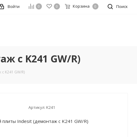
Корзина
Войти
Поиск
0
0
0
аж с K241 GW/R)
 с K241 GW/R)
Артикул:
K241
 плиты Indesit (демонтаж с K241 GW/R)