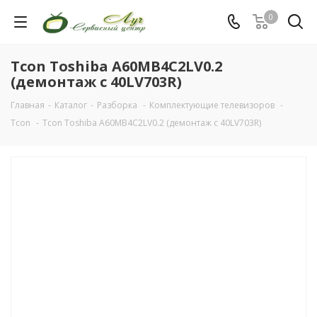
0
Tcon Toshiba A60MB4C2LV0.2
(демонтаж с 40LV703R)
Главная
-
Каталог
-
Разборка
-
Комплектующие телевизоров
-
Tcon
-
Tcon Toshiba A60MB4C2LV0.2 (демонтаж с 40LV703R)