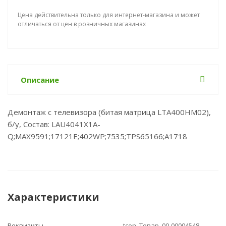
Цена действительна только для интернет-магазина и может
отличаться от цен в розничных магазинах
Описание
Демонтаж с телевизора (битая матрица LTA400HM02),
б/у, Состав: LAU4041X1A-
Q;MAX9591;17121E;402WP;7535;TPS65166;A1718
Характеристики
Реквизиты
tcon, Товар, 00-00004548