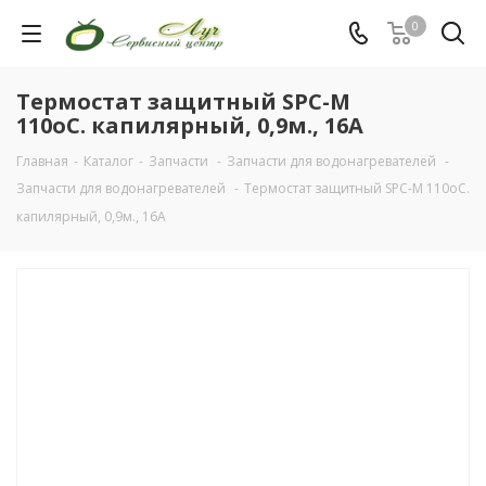
0
Термостат защитный SPC-М
110oС. капилярный, 0,9м., 16А
Главная
-
Каталог
-
Запчасти
-
Запчасти для водонагревателей
-
Запчасти для водонагревателей
-
Термостат защитный SPC-М 110oС.
капилярный, 0,9м., 16А