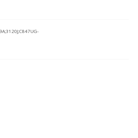
39A;3120J;C847UG-