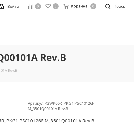
Корзина
Войти
Поиск
0
0
0
Q00101A Rev.B
01A Rev.B
Артикул:
42WP66R_PKG1 PSC10126F
M_3501Q00101A Rev.B
6R_PKG1 PSC10126F M_3501Q00101A Rev.B