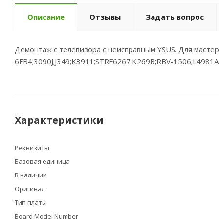
Описание
Отзывы
Задать вопрос
Демонтаж с телевизора c неисправным YSUS. Для мастеро
6FB4;3090J;J349;K3911;STRF6267;K269B;RBV-1506;L4981A
Характеристики
Реквизиты
Базовая единица
В наличии
Оригинал
Тип платы
Board Model Number