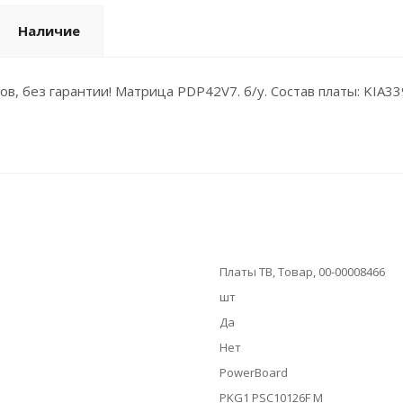
Наличие
в, без гарантии! Матрица PDP42V7. б/у. Состав платы: KIA3
Платы ТВ, Товар, 00-00008466
шт
Да
Нет
PowerBoard
PKG1 PSC10126F M