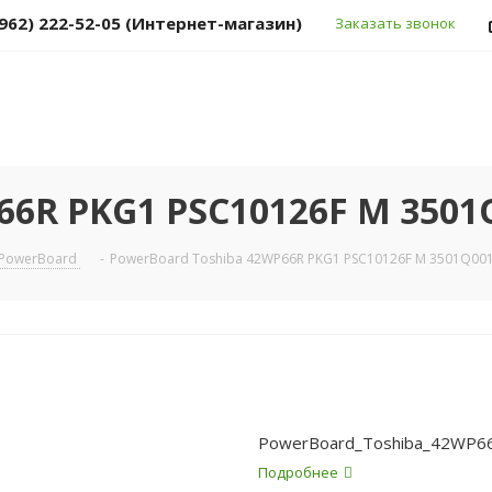
(962) 222-52-05 (Интернет-магазин)
Заказать звонок
66R PKG1 PSC10126F M 3501
PowerBoard
-
PowerBoard Toshiba 42WP66R PKG1 PSC10126F M 3501Q001
PowerBoard_Toshiba_42WP6
Подробнее