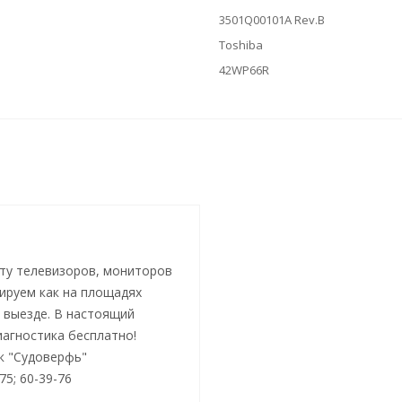
3501Q00101A Rev.B
Toshiba
42WP66R
ту телевизоров, мониторов
тируем как на площадях
а выезде. В настоящий
иагностика бесплатно!
ок "Судоверфь"
-75; 60-39-76