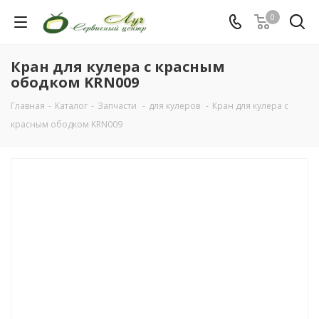
0
Кран для кулера с красным
ободком KRN009
Главная
-
Каталог
-
Запчасти
-
для кулеров
-
Кран для кулера с
красным ободком KRN009