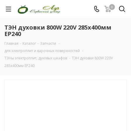
0
ТЭН духовки 800W 220V 285x400мм
EP240
Главная
-
Каталог
-
Запчасти
-
для электроплит и варочных поверхностей
-
ТЭНы электроплит, духовых шкафов
-
ТЭН духовки 800W 220V
285x400мм EP240