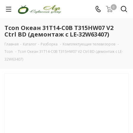
0
Tcon Океан 31T14-C0B T315HW07 V2
Ctrl BD (демонтаж с LE-32W63407)
Главная
-
Каталог
-
Разборка
-
Комплектующие телевизоров
-
Tcon
-
Tcon Океан 31T14-C0B T315HW07 V2 Ctrl BD (демонтаж с LE-
32W63407)