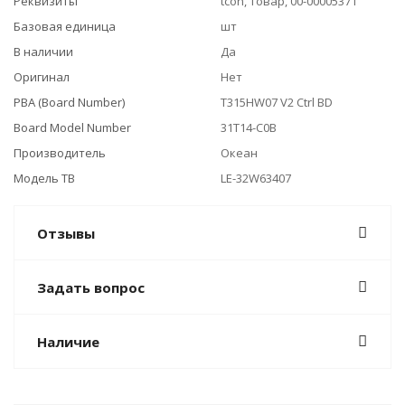
Реквизиты
tcon, Товар, 00-00005371
Базовая единица
шт
В наличии
Да
Оригинал
Нет
PBA (Board Number)
T315HW07 V2 Ctrl BD
Board Model Number
31T14-C0B
Производитель
Океан
Модель ТВ
LE-32W63407
Отзывы
Задать вопрос
Наличие