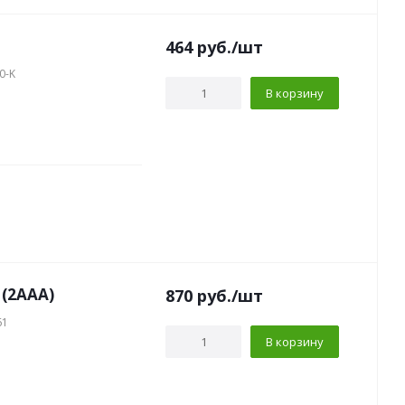
464
руб.
/шт
0-K
В корзину
 (2AAA)
870
руб.
/шт
61
В корзину