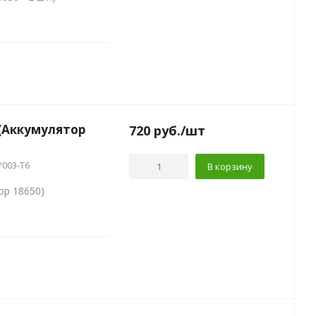
(Аккумулятор
720
руб.
/шт
Y003-T6
В корзину
ор 18650)