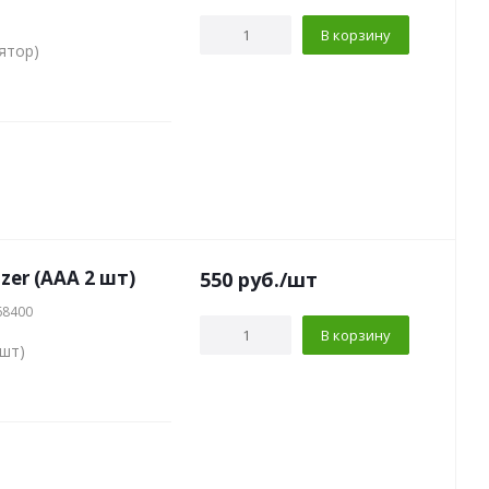
В корзину
ятор)
zer (AAA 2 шт)
550
руб.
/шт
68400
В корзину
 шт)